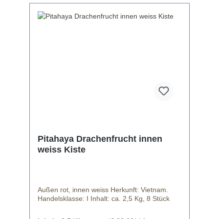
Ankunft des Produktes und können dazu
vorab, keine verbindlichen Aussagen dazu
treffen. Versuchen aber gern die
Wunschgröße falls wichtig genau zu
beschaffen.
Pitahaya Drachenfrucht innen
weiss Kiste
Außen rot, innen weiss Herkunft: Vietnam.
Handelsklasse: I Inhalt: ca. 2,5 Kg, 8 Stück