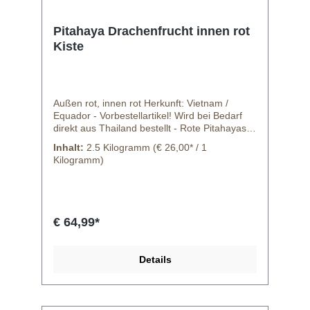
Pitahaya Drachenfrucht innen rot
Kiste
Außen rot, innen rot Herkunft: Vietnam /
Equador - Vorbestellartikel! Wird bei Bedarf
direkt aus Thailand bestellt - Rote Pitahayas
können Donnerstags zum Versand Montag
Inhalt:
2.5 Kilogramm
(€ 26,00* / 1
bestellt werden. Bitte die Vorlaufzeit
Kilogramm)
berücksichtigen. Handelsklasse: I Inhalt: ca
2,5 kg, 5-7Stück Rotton des Fruchtfleisches
wechselt saisonal. Mal ist es eher rosa, mal
ein dunkles rot.
€ 64,99*
Details