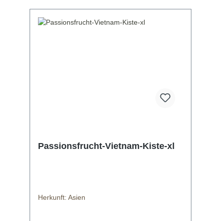
Ascorbinsäure 0,4 mgCalcium 39 mg
Eisen 1 mgCalciferol 0 IU
Vitamin B6 0,2 mgCalciferol 0 µg
Magnesium 43 mg Rezepte mit
Datteln
http://www.chefkoch.de/rezepte/32336111438
7893/Datteln-im-Speckmantel.html
http://www.chefkoch.de/rezepte/15742912649
55355/Herzhafte-Datteln.html
Passionsfrucht-Vietnam-Kiste-xl
Herkunft: Asien