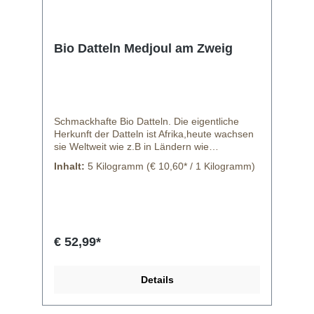
Bio Datteln Medjoul am Zweig
Schmackhafte Bio Datteln. Die eigentliche
Herkunft der Datteln ist Afrika,heute wachsen
sie Weltweit wie z.B in Ländern wie
Griechenland,Australien und den USA.
Inhalt:
5 Kilogramm
(€ 10,60* / 1 Kilogramm)
Frische Datteln vom Baum gibt es in
Deutschland von Oktober bis Januar.
Getrocknete Datteln sind das ganze Jahr über
erhältlich. Datteln schmecken honigsüß, Vor
allem getrocknete Datteln haben einen
großen teil an Magnesium, Phosphor und
€ 52,99*
Kalzium. Nährwerte Datteln pro 100g
Kalorien 282 gFettgehalt 0,4 g Cholesterin
mg Natrium 2 mg Kalium 656 mg
Details
Kohlenhydrate 75 g Ballaststoff 8 g
Zucker 63 g Protein 2,5 g Vitamin-
Minaralstoffe Vitamin A 10 IU