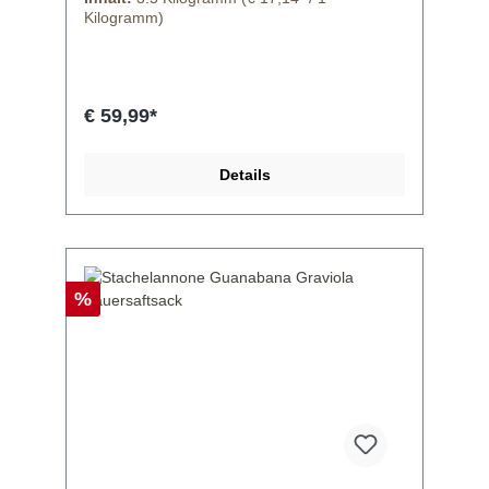
Mineralstoffe:Kalium,Kalzium,Phosphor.
Kilogramm)
>Enthaltene Spurenelemente:Eisen. Für
die hier oben verfassten Textlichen Angaben
übernehmen wir keine Haftung!
€ 59,99*
Details
%