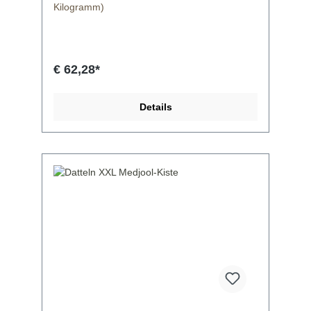
Kilogramm)
Fettsäuren 0,3 g Cholesterin 0 mg
Natrium 3 mg Kalium 312 mg
Kohlenhydrate 15 g Ballaststoff 3 g
Zucker 9 g Protein 1,1 gVitamine-
Mineralien-Spurenelemente Vitamin A
€ 62,28*
87 IU Ascorbinsäure 92,7 mgCalcium
34 mg Eisen 0,3 mgCalciferol
0 IU Vitamin B6 0,1
Details
mgCobalamine 0 µg Magnesium 17
mg Für die hier oben verfassten
Textlichen Angaben übernehmen wir keine
Haftung!