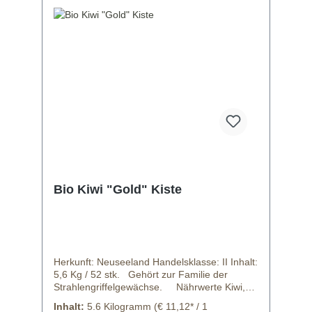
Bio Kiwi "Gold" Kiste
Herkunft: Neuseeland Handelsklasse: II Inhalt:
5,6 Kg / 52 stk. Gehört zur Familie der
Strahlengriffelgewächse. Nährwerte Kiwi,
gold pro100g Kalorien 60Fettgehalt 0,5 g
Inhalt:
5.6 Kilogramm
(€ 11,12* / 1
gesättigte Fettsäure 0 g Ungesättigte