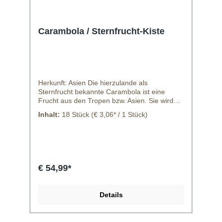
Carambola / Sternfrucht-Kiste
Herkunft: Asien Die hierzulande als
Sternfrucht bekannte Carambola ist eine
Frucht aus den Tropen bzw. Asien. Sie wird
mit dem Flugzeug importiert und ist dann in
Inhalt:
18 Stück
(€ 3,06* / 1 Stück)
einem grünem Zustand sehr fest. Sie sollte im
Kühlschrank gelagert werden. Ihr könnt diese
in Scheiben schneiden und in einem Cocktail
wie auch bei diversen Speisen verwenden.
Häufig wird sie bei einem Dessert oder einer
Hauptspeise auch als optisches Highlight
€ 54,99*
genutzt. Wenn die Frucht langsam gelb wird,
ist sie sehr druckempfindlich und sollte bald
verzehrt werden, bevor sie dunkle Stellen
Details
aufgrund des Fruchtzuckers bekommt.
Anfangs recht säuerlich wird sie mit dem
reifegrad immer süßer.