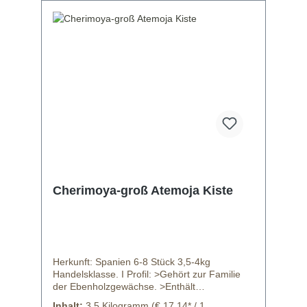
Cherimoya-groß Atemoja Kiste
Herkunft: Spanien 6-8 Stück 3,5-4kg
Handelsklasse. I Profil: >Gehört zur Familie
der Ebenholzgewächse. >Enthält
Vitamine:A,B,C. >Enthaltene
Inhalt:
3.5 Kilogramm
(€ 17,14* / 1